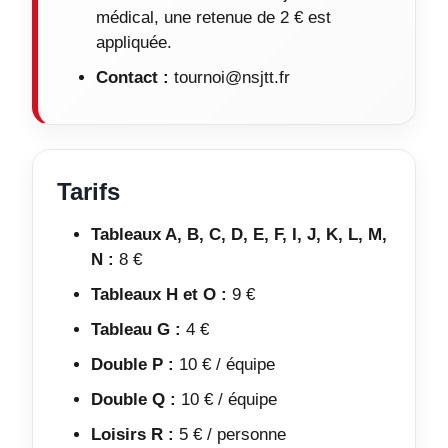
médical, une retenue de 2 € est
appliquée.
Contact :
tournoi@nsjtt.fr
Tarifs
Tableaux A, B, C, D, E, F, I, J, K, L, M,
N :
8 €
Tableaux H et O :
9 €
Tableau G :
4 €
Double P :
10 € / équipe
Double Q :
10 € / équipe
Loisirs R :
5 € / personne